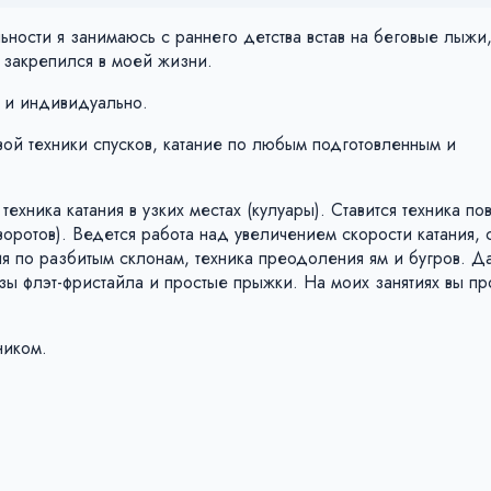
ности я занимаюсь с раннего детства встав на беговые лыжи
 закрепился в моей жизни.
х и индивидуально.
й техники спусков, катание по любым подготовленным и
ехника катания в узких местах (кулуары). Ставится техника по
ротов). Ведется работа над увеличением скорости катания, с
ия по разбитым склонам, техника преодоления ям и бугров. Д
азы флэт-фристайла и простые прыжки. На моих занятиях вы п
ником.