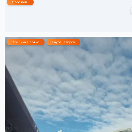
Сорочаны
Альпика Сервис
Лаура Газпром