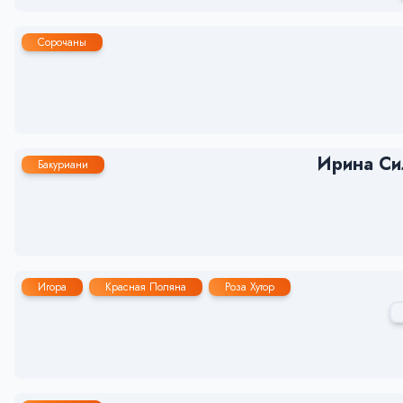
Сорочаны
Ирина Си
Бакуриани
Игора
Красная Поляна
Роза Хутор