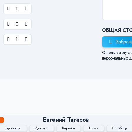
ОБЩАЯ СТ
Заброн
Отправляя эту ф
персональных д
Евгений Тагасов
Групповые
Детские
Карвинг
Лыжи
Сноуборд