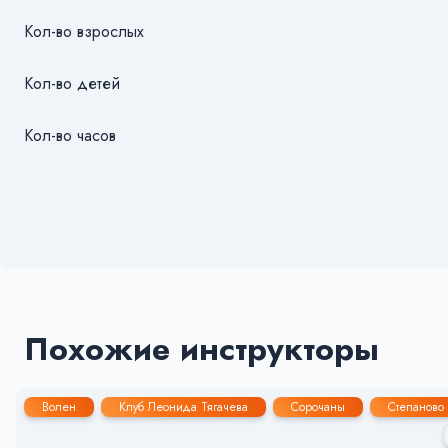
Кол-во взрослых
Кол-во детей
Кол-во часов
Похожие инструкторы
Волен
Клуб Леонида Тягачева
Сорочаны
Степаново