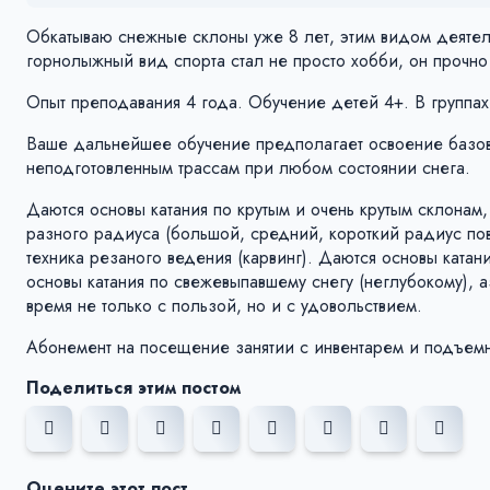
Обкатываю снежные склоны уже 8 лет, этим видом деятель
горнолыжный вид спорта стал не просто хобби, он прочно
Опыт преподавания 4 года. Обучение детей 4+. В группа
Ваше дальнейшее обучение предполагает освоение базово
неподготовленным трассам при любом состоянии снега.
Даются основы катания по крутым и очень крутым склонам, т
разного радиуса (большой, средний, короткий радиус пово
техника резаного ведения (карвинг). Даются основы катан
основы катания по свежевыпавшему снегу (неглубокому), 
время не только с пользой, но и с удовольствием.
Абонемент на посещение занятии с инвентарем и подъем
Поделиться этим постом
Оцените этот пост