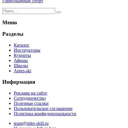
Горнолыжный спорт
Результаты
поиска
для:
Меню
%s:
Разделы
Каталог
Инструкторы
Курорты
Афиша
Школы
Apres-ski
Информация
Реклама на сайте
Сотрудничество
Полезные ссылки
Пользовательское соглашение
Политика конфиденциальности
team@rider-skill.ru