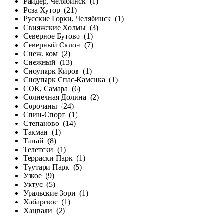
Райдер, Челябинск
(1)
Роза Хутор
(21)
Русские Горки, Челябинск
(1)
Свияжские Холмы
(3)
Северное Бутово
(1)
Северный Склон
(7)
Снеж. ком
(2)
Снежный
(13)
Сноупарк Киров
(1)
Сноупарк Спас-Каменка
(1)
СОК, Самара
(6)
Солнечная Долина
(2)
Сорочаны
(24)
Спин-Спорт
(1)
Степаново
(14)
Такман
(1)
Танай
(8)
Телетски
(1)
Терраски Парк
(1)
Туутари Парк
(5)
Узкое
(9)
Уктус
(5)
Уральские Зори
(1)
Хабарское
(1)
Хацвали
(2)