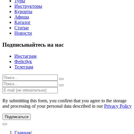
Туры
Инструкторы
Курорты
Афиша
Каталог
Статьи
Новости
Подписывайтесь на нас
Инстаграм
Фейсбук
Телеграм
Результаты
поиска
Результаты
для:
поиска
%s:
для:
%s:
By submitting this form, you confirm that you agree to the storage
and processing of your personal data described in our
Privacy Policy
Подписаться
Главная
/