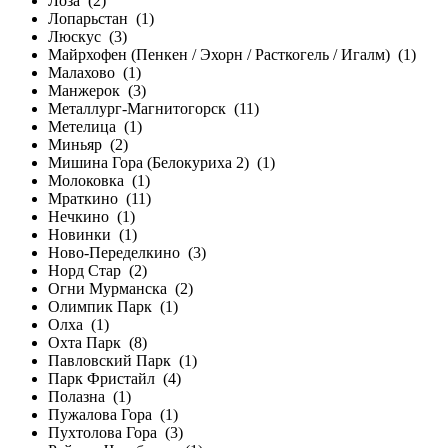
Лоза
(2)
Лопарьстан
(1)
Люскус
(3)
Майрхофен (Пенкен / Эхорн / Расткогель / Игалм)
(1)
Малахово
(1)
Манжерок
(3)
Металлург-Магнитогорск
(11)
Метелица
(1)
Миньяр
(2)
Мишина Гора (Белокуриха 2)
(1)
Молоковка
(1)
Мраткино
(11)
Нечкино
(1)
Новинки
(1)
Ново-Переделкино
(3)
Норд Стар
(2)
Огни Мурманска
(2)
Олимпик Парк
(1)
Олха
(1)
Охта Парк
(8)
Павловский Парк
(1)
Парк Фристайл
(4)
Полазна
(1)
Пужалова Гора
(1)
Пухтолова Гора
(3)