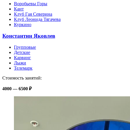
Воробьевы Горы
Кант
Клуб Гая Северина
Клуб Леонида Тягачева
Куркино
Константин Яковлев
Групповые
Детские
Карвинг
Лыжи
Телемарк
Стоимость занятий:
4000 — 6500 ₽