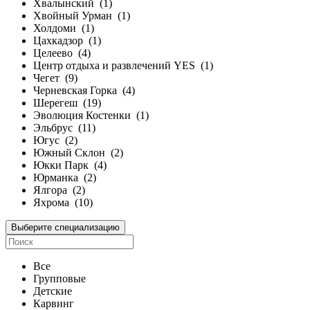
Хвалынский
(1)
Хвойный Урман
(1)
Холдоми
(1)
Цахкадзор
(1)
Целеево
(4)
Центр отдыха и развлечений YES
(1)
Чегет
(9)
Черневская Горка
(4)
Шерегеш
(19)
Эволюция Костенки
(1)
Эльбрус
(11)
Югус
(2)
Южный Склон
(2)
Юкки Парк
(4)
Юрманка
(2)
Ялгора
(2)
Яхрома
(10)
Выберите специализацию
Все
Групповые
Детские
Карвинг