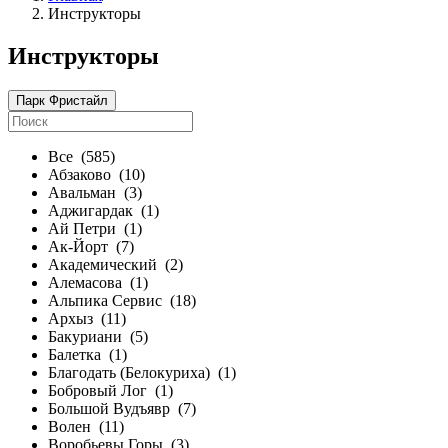
Инструкторы
Инструкторы
Парк Фристайл
Все
(585)
Абзаково
(10)
Авальман
(3)
Аджигардак
(1)
Ай Петри
(1)
Ак-Йорт
(7)
Академический
(2)
Алемасова
(1)
Альпика Сервис
(18)
Архыз
(11)
Бакуриани
(5)
Балетка
(1)
Благодать (Белокуриха)
(1)
Бобровый Лог
(1)
Большой Вудъявр
(7)
Волен
(11)
Воробьевы Горы
(3)