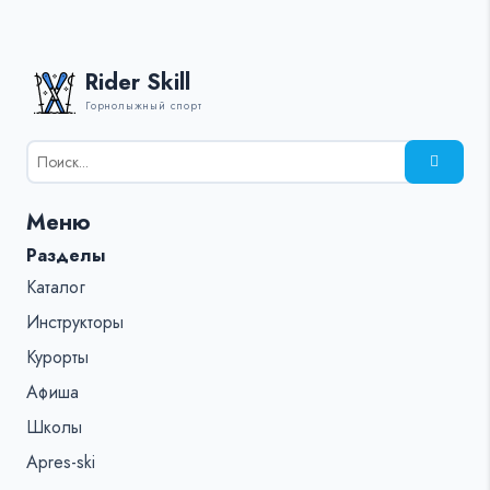
Rider Skill
Горнолыжный спорт
Результаты
поиска
для:
Меню
%s:
Разделы
Каталог
Инструкторы
Курорты
Афиша
Школы
Apres-ski