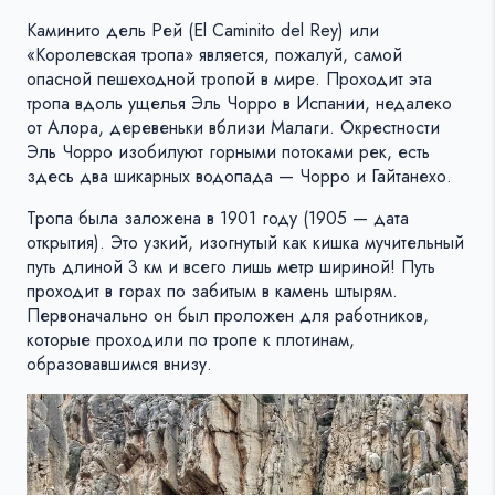
Каминито дель Рей (El Caminito del Rey) или
«Королевская тропа» является, пожалуй, самой
опасной пешеходной тропой в мире. Проходит эта
тропа вдоль ущелья Эль Чорро в Испании, недалеко
от Алора, деревеньки вблизи Малаги. Окрестности
Эль Чорро изобилуют горными потоками рек, есть
здесь два шикарных водопада — Чорро и Гайтанехо.
Тропа была заложена в 1901 году (1905 — дата
открытия). Это узкий, изогнутый как кишка мучительный
путь длиной 3 км и всего лишь метр шириной! Путь
проходит в горах по забитым в камень штырям.
Первоначально он был проложен для работников,
которые проходили по тропе к плотинам,
образовавшимся внизу.