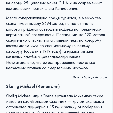
на серии 25 центовых монет США и на современных
водительских правах штата Калифорния.
Место суперпопулярно среди туристов, а между тем
скала имеет высоту 2694 метра, по половине из
которых придётся совершать подъём по практически
вертикальной поверхности. Последние же 120 метров
смертельно опасны: это сплошной лёд, по которому
восходители идут по специальному канатному
маршруту (создан в 1919 году), держась за два
натянутых плетёных металлических каната.
Неудивительно, что здесь произошло несколько
несчастных случаев со смертельным исходом.
Фото:
Flickr /ash_crow
Skellig Michael (Ирландия)
Skellig Michael или «Скала архангела Михаила» также
известен как «Большой Скеллиг» — крутой скалистый
остров-утёс примерно в 15 км к западу от побережья
графства Керри, Ирландия. Крупнейший из двух