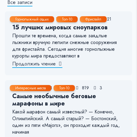
Все записи
22 Ноя, 2023
14-19 мин.
2464
21
Горнолыжный отдых
Топ-10
Фристайл
15 лучших мировых сноупарков
Прошли те времена, когда самые заядлые
лыжники вручную лепили снежные сооружения
для фристайла. Сегодня многие горнолыжные
курорты мира предоставляют в
Продолжить чтение
23 Фев, 2023
6-7 мин.
819
3
Интересные места
Топ-10
Самые необычные беговые
марафоны в мире
Какой марафон самый известный? — Конечно,
Олимпийский. А самый старый? — Бостонский,
один из пяти «Majors», он проходит каждый год,
начиная