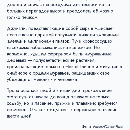
дорога и сейчас непроходима для техники из-за
больших перепадов высот и преодолеть её можно
только пешком.
Джунгли, представляющие собой сырые мшистые
леса с вечно царящей полутьмой, кишели ядовитыми
змеями и миллионами пиявок. Тучи кровососущих
насекомых набрасывались на всё живое. Но
возможно, худшим сюрпризом были «муравьиные
деревья» — полуфантастические растения,
произрастающие только на Новой Гвинее и живущие в
симбиозе с ордами муравьев, защищавших свое
убежище от животных и человека.
Тропа осталась такой и в наши дни: прохождение
этого пути от начала до конца означает не только
ходьбу, но и лазание, прыжки и плавание; требуется
не менее 10 часов ежедневных переходов в течение
шести дней.
Фото:
Flickr/Oliver Rich