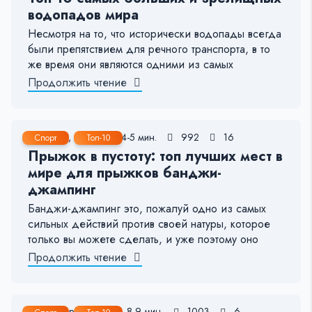
водопадов мира
Несмотря на то, что исторически водопады всегда
были препятствием для речного транспорта, в то
же время они являются одними из самых
Продолжить чтение
7 Май, 2022
4-5 мин.
992
16
Спорт
Топ-10
Прыжок в пустоту: топ лучших мест в
мире для прыжков банджи-
джампинг
Банджи-джампинг это, пожалуй одно из самых
сильных действий против своей натуры, которое
только вы можете сделать, и уже поэтому оно
Продолжить чтение
26 Апр, 2022
8-9 мин.
1003
6