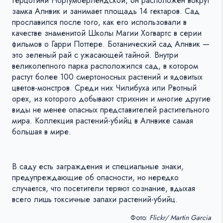
герцогини Нортумберлендской, он расположен вокруг
замка Алнвик и занимает площадь 14 гектаров. Сад
прославился после того, как его использовали в
качестве знаменитой Школы Магии Хогвартс в серии
фильмов о Гарри Поттере. Ботанический сад Алнвик —
это зеленый рай с ужасающей тайной. Внутри
великолепного парка расположился сад, в котором
растут более 100 смертоносных растений и ядовитых
цветов-монстров. Среди них Чилибуха или Рвотный
орех, из которого добывают стрихнин и многие другие
виды не менее опасных представителей растительного
мира. Коллекция растений-убийц в Алнвике самая
большая в мире.
В саду есть заграждения и специальные знаки,
предупреждающие об опасности, но нередко
случается, что посетители теряют сознание, вдыхая
всего лишь токсичные запахи растений-убийц.
Фото:
Flickr/ Martin Garcia