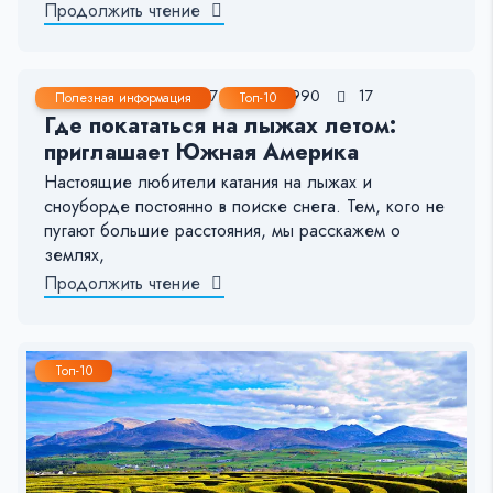
Продолжить чтение
3 Июн, 2022
6-7 мин.
990
17
Полезная информация
Топ-10
Где покататься на лыжах летом:
приглашает Южная Америка
Настоящие любители катания на лыжах и
сноуборде постоянно в поиске снега. Тем, кого не
пугают большие расстояния, мы расскажем о
землях,
Продолжить чтение
Топ-10