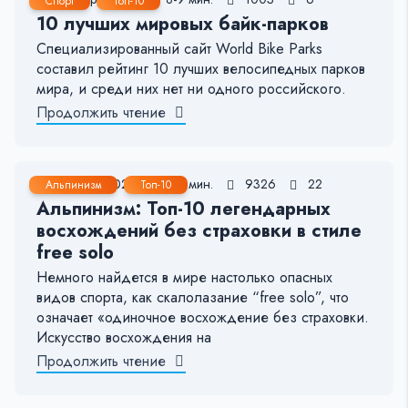
Спорт
Топ-10
10 лучших мировых байк-парков
Специализированный сайт World Bike Parks
составил рейтинг 10 лучших велосипедных парков
мира, и среди них нет ни одного российского.
Продолжить чтение
30 Дек, 2021
8-9 мин.
9326
22
Альпинизм
Топ-10
Альпинизм: Топ-10 легендарных
восхождений без страховки в стиле
free solo
Немного найдется в мире настолько опасных
видов спорта, как скалолазание “free solo”, что
означает «одиночное восхождение без страховки.
Искусство восхождения на
Продолжить чтение