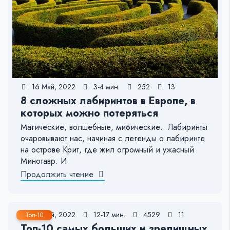
16 Май, 2022
3-4 мин.
252
13
8 сложных лабиринтов в Европе, в
которых можно потеряться
Магические, волшебные, мифические.. Лабиринты
очаровывают нас, начиная с легенды о лабиринте
на острове Крит, где жил огромный и ужасный
Минотавр. И
Продолжить чтение
16 Май, 2022
12-17 мин.
4529
11
Топ-10
Топ-10 самых больших и зрелищных