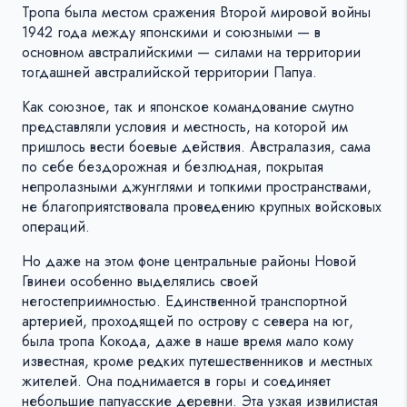
Тропа была местом сражения Второй мировой войны
1942 года между японскими и союзными — в
основном австралийскими — силами на территории
тогдашней австралийской территории Папуа.
Как союзное, так и японское командование смутно
представляли условия и местность, на которой им
пришлось вести боевые действия. Австралазия, сама
по себе бездорожная и безлюдная, покрытая
непролазными джунглями и топкими пространствами,
не благоприятствовала проведению крупных войсковых
операций.
Но даже на этом фоне центральные районы Новой
Гвинеи особенно выделялись своей
негостеприимностью. Единственной транспортной
артерией, проходящей по острову с севера на юг,
была тропа Кокода, даже в наше время мало кому
известная, кроме редких путешественников и местных
жителей. Она поднимается в горы и соединяет
небольшие папуасские деревни. Эта узкая извилистая