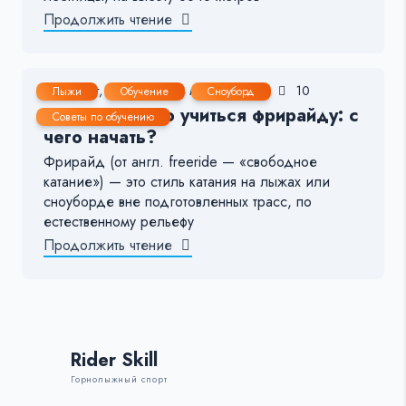
Продолжить чтение
22 Авг, 2025
3-4 мин.
161
10
Лыжи
Обучение
Сноуборд
Как правильно учиться фрирайду: с
Советы по обучению
чего начать?
Фрирайд (от англ. freeride — «свободное
катание») — это стиль катания на лыжах или
сноуборде вне подготовленных трасс, по
естественному рельефу
Продолжить чтение
Rider Skill
Горнолыжный спорт