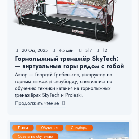
20 Окт, 2025
4-5 мин.
317
12
Горнолыжный тренажёр SkyTech:
— виртуальные горы рядом с тобой
Автор — Георгий Гребеньков, инструктор по
горным лыжам и сноуборду, специалист по
обучению техники катания на горнолыжных
тренажёрах SkyTech и Proleski.
Продолжить чтение
Лыжи
Обучение
Сноуборд
Советы по обучению