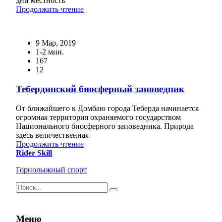
дни местность
Продолжить чтение
9 Мар, 2019
1-2 мин.
167
12
Тебердинский биосферный заповедник
От ближайшего к Домбаю города Теберда начинается
огромная территория охраняемого государством
Национального биосферного заповедника. Природа
здесь величественная
Продолжить чтение
Rider Skill
Горнолыжный спорт
Результаты
поиска
для:
%s:
Меню