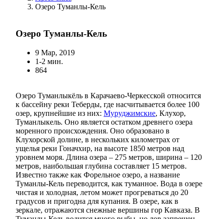
Озеро Туманлы-Кель
Озеро Туманлы-Кель
9 Мар, 2019
1-2 мин.
864
Озеро Туманлыкёль в Карачаево-Черкесской относится
к бассейну реки Теберды, где насчитывается более 100
озер, крупнейшие из них:
Муруджимские
, Клухор,
Туманлыкель. Оно является остатком древнего озера
моренного происхождения. Оно образовано в
Клухорской долине, в нескольких километрах от
ущелья реки Гоначхир, на высоте 1850 метров над
уровнем моря. Длина озера – 275 метров, ширина – 120
метров, наибольшая глубина составляет 15 метров.
Известно также как Форельное озеро, а название
Туманлы-Кель переводится, как туманное. Вода в озере
чистая и холодная, летом может прогреваться до 20
градусов и пригодна для купания. В озере, как в
зеркале, отражаются снежные вершины гор Кавказа. В
Туманлы-Кель водится много рыбы, но лов запрещен,