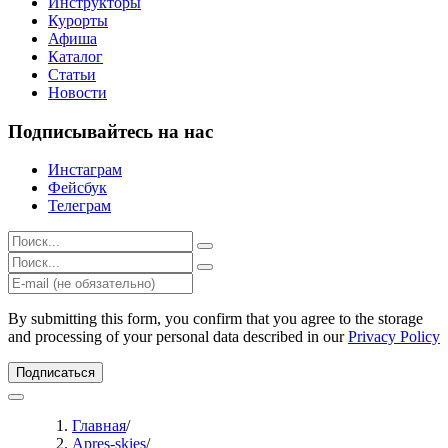
Инструкторы
Курорты
Афиша
Каталог
Статьи
Новости
Подписывайтесь на нас
Инстаграм
Фейсбук
Телеграм
Результаты
поиска
Результаты
для:
поиска
%s:
для:
%s:
By submitting this form, you confirm that you agree to the storage
and processing of your personal data described in our
Privacy Policy
Подписаться
Главная
/
Apres-skies
/