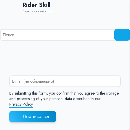
Rider Skill
Горнолыжный спорт
Результаты
поиска
для:
%s:
By submitting this form, you confirm that you agree to the storage
and processing of your personal data described in our
Privacy Policy
Подписаться