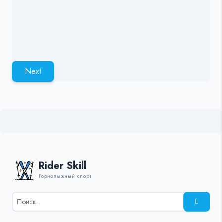
Next
Rider Skill
Горнолыжный спорт
Результаты
поиска
для: