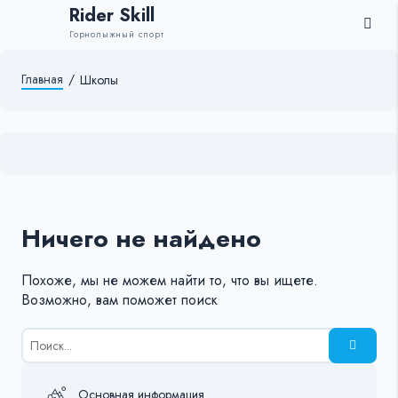
Rider Skill
Горнолыжный спорт
Главная
/
Школы
Ничего не найдено
Похоже, мы не можем найти то, что вы ищете.
Возможно, вам поможет поиск
Результаты
поиска
для:
%s:
Основная информация