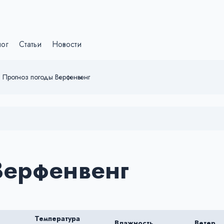
лог
Статьи
Новости
Прогноз погоды Верфенвенг
Верфенвенг
Температура
Влажность
Ветер