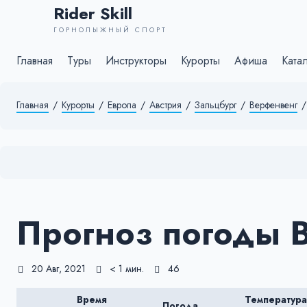
Rider Skill
ГОРНОЛЫЖНЫЙ СПОРТ
Главная
Туры
Инструкторы
Курорты
Афиша
Ката
Главная
/
Курорты
/
Европа
/
Австрия
/
Зальцбург
/
Верфенвенг
/
Прогноз погоды 
20 Авг, 2021
< 1 мин.
46
Время
Температура
Погода