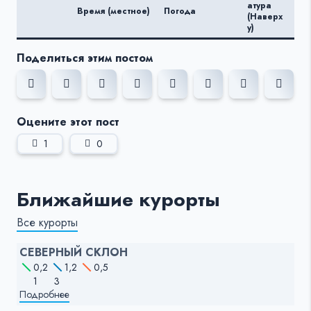
Те
атура
Время (местное)
Погода
ату
(Наверх
(Вн
у)
Поделиться этим постом
Оцените этот пост
1
0
Ближайшие курорты
Все курорты
СЕВЕРНЫЙ СКЛОН
0,2
1,2
0,5
1
3
Подробнее