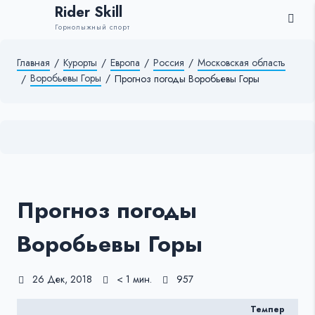
Rider Skill
Горнолыжный спорт
Главная
/
Курорты
/
Европа
/
Россия
/
Московская область
Воробьевы Горы
/
/
Прогноз погоды Воробьевы Горы
Прогноз погоды
Воробьевы Горы
26 Дек, 2018
< 1 мин.
957
Темпер