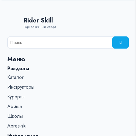
Rider Skill
Горнолыжный спорт
Результаты
поиска
для:
Меню
%s:
Разделы
Каталог
Инструкторы
Курорты
Афиша
Школы
Apres-ski
Информация