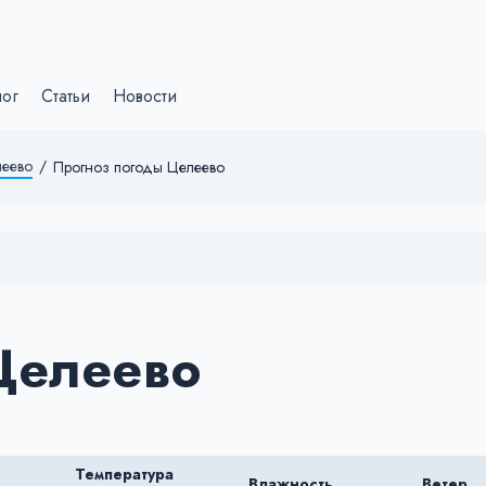
лог
Статьи
Новости
еево
/
Прогноз погоды Целеево
Целеево
Температура
Влажность
Ветер