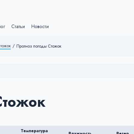
лог
Статьи
Новости
тожок
/
Прогноз погоды Стожок
Стожок
Температура
Влажность
Ветер