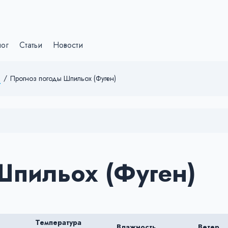
лог
Статьи
Новости
)
/
Прогноз погоды Шпильох (Фуген)
Шпильох (Фуген)
Температура
Влажность
Ветер