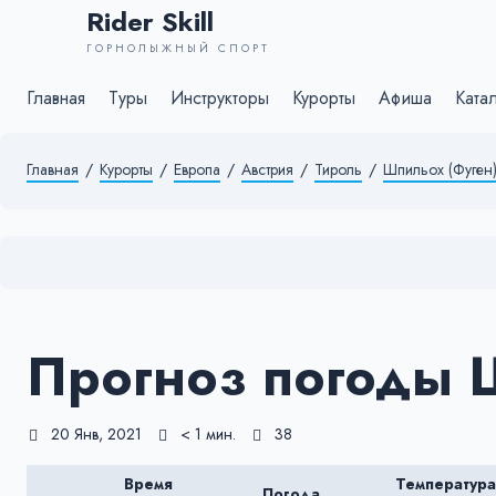
Rider Skill
ГОРНОЛЫЖНЫЙ СПОРТ
Главная
Туры
Инструкторы
Курорты
Афиша
Ката
Главная
/
Курорты
/
Европа
/
Австрия
/
Тироль
/
Шпильох (Фуген
Прогноз погоды 
20 Янв, 2021
< 1 мин.
38
Время
Температура
Погода