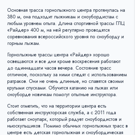
Основная трасса горнолыжного центра протянулась на
380 м, она подходит лыжникам и сноубордистам с
любым уровнем опыта. Длина спортивной трассы ГЛЦ
«Райдер» 400 м, на ней регулярно проводятся
соревнования всероссийского уровня по сноуборду и
горным лыжам.
Горнолыжные трассы центра «Райдер» хорошо
освещаются и все дни кроме воскресения работают
до одиннадцати часов вечера. Состояние трасс
отличное, поскольку за ними следят с использованием
ратраков. Они не очень длинные, но славятся своими
крутыми спусками. Обучится катанию на лыжах или
сноуборде новичкам помогут опытные инструктора.
Стоит отметить, что на территории центра есть
собственная инструкторская служба, а с 2011 года
работает сноупарк, который радует сноубордистов и
ньюскульщиков. Помимо обычных горнолыжных трасс в
центре есть детская горнолыжная и сноубордическая