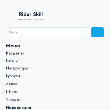
Rider Skill
Горнолыжный спорт
Результаты
поиска
для:
Меню
%s:
Разделы
Каталог
Инструкторы
Курорты
Афиша
Школы
Apres-ski
Информация