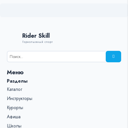
Rider Skill
Горнолыжный спорт
Результаты
поиска
для:
Меню
%s:
Разделы
Каталог
Инструкторы
Курорты
Афиша
Школы