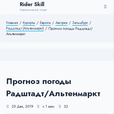
Rider Skill
Горнолыжный спорт
Главная
/
Курорты
/
Европа
/
Австрия
/
Зальцбург
/
Радштадт (Альтенмаркт)
/
Прогноз погоды Радштадт/
Альтенмаркт
Прогноз погоды
Радштадт/Альтенмаркт
25 Дек, 2019
< 1 мин.
32