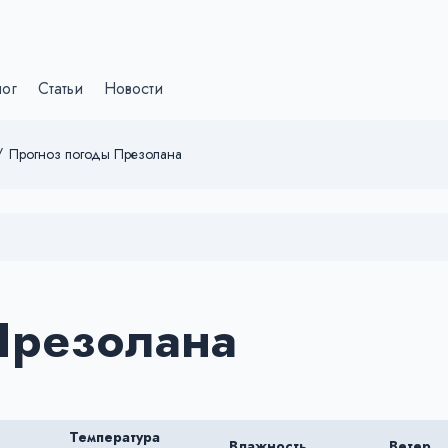
лог
Статьи
Новости
/
Прогноз погоды Презолана
Презолана
Температура
Влажность
Ветер