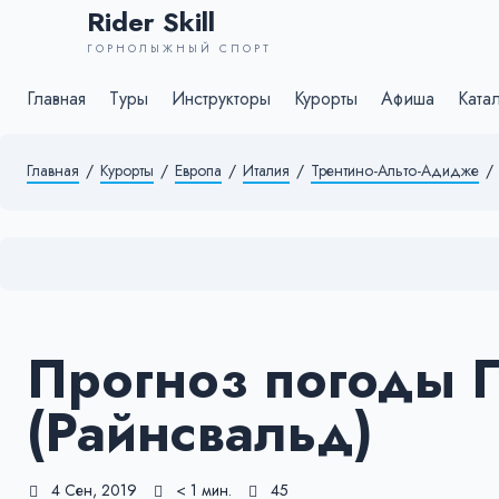
Rider Skill
ГОРНОЛЫЖНЫЙ СПОРТ
Главная
Туры
Инструкторы
Курорты
Афиша
Ката
Главная
/
Курорты
/
Европа
/
Италия
/
Трентино-Альто-Адидже
/
Прогноз погоды 
(Райнсвальд)
4 Сен, 2019
< 1 мин.
45