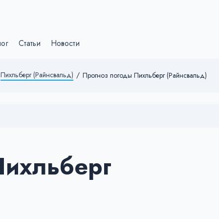
лог
Статьи
Новости
Пихльберг (Райнсвальд)
/
Прогноз погоды Пихльберг (Райнсвальд)
Пихльберг