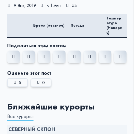
9 Янв, 2019
< 1 мин.
53
Темпер
Те
атура
Время (местное)
Погода
ату
(Наверх
(Вн
у)
Поделиться этим постом
Оцените этот пост
5
0
Ближайшие курорты
Все курорты
СЕВЕРНЫЙ СКЛОН