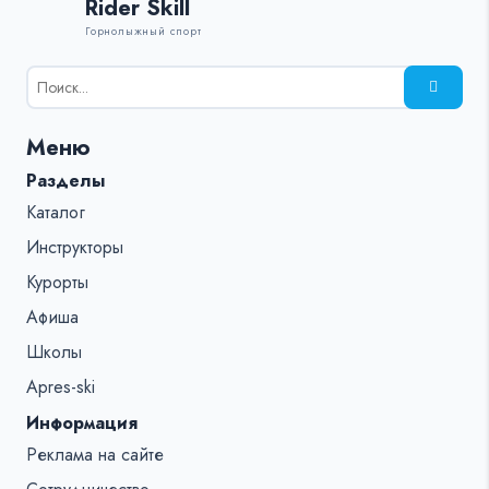
Rider Skill
Горнолыжный спорт
Результаты
поиска
для:
Меню
%s:
Разделы
Каталог
Инструкторы
Курорты
Афиша
Школы
Apres-ski
Информация
Реклама на сайте