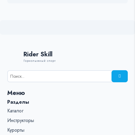
Rider Skill
Горнолыжный спорт
Результаты
поиска
для:
Меню
%s:
Разделы
Каталог
Инструкторы
Курорты