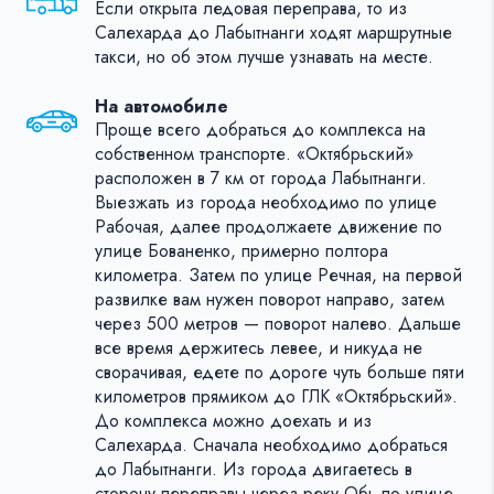
Если открыта ледовая переправа, то из
Салехарда до Лабытнанги ходят маршрутные
такси, но об этом лучше узнавать на месте.
На автомобиле
Проще всего добраться до комплекса на
собственном транспорте. «Октябрьский»
расположен в 7 км от города Лабытнанги.
Выезжать из города необходимо по улице
Рабочая, далее продолжаете движение по
улице Бованенко, примерно полтора
километра. Затем по улице Речная, на первой
развилке вам нужен поворот направо, затем
через 500 метров — поворот налево. Дальше
все время держитесь левее, и никуда не
сворачивая, едете по дороге чуть больше пяти
километров прямиком до ГЛК «Октябрьский».
До комплекса можно доехать и из
Салехарда. Сначала необходимо добраться
до Лабытнанги. Из города двигаетесь в
сторону переправы через реку Обь по улице