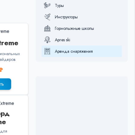
Туры
Инструкторы
Горнолыжные школы
Apres ski
treme
Аренда снаряжения
иональных
райдеров
₽
ть
орд
me
 для