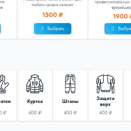
для
профессиональных 
любого уровня катания
ов
фрирайдер
1500 ₽
1900 
Выбрать
Выбра
Защита
атки
Куртка
Штаны
верх
0 ₽
400 ₽
400 ₽
400 ₽