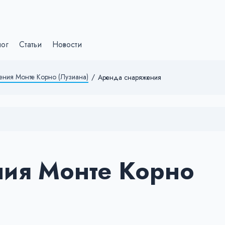
лог
Статьи
Новости
ния Монте Корно (Лузиана)
/
Аренда снаряжения
ия Монте Корно