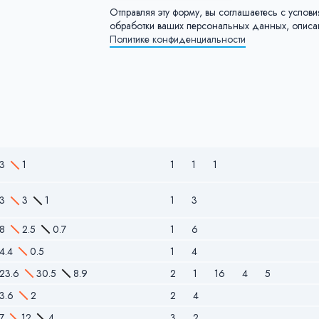
Отправляя эту форму, вы соглашаетесь с услов
обработки ваших персональных данных, опис
Политике конфиденциальности
3
1
1
1
1
3
3
1
1
3
8
2.5
0.7
1
6
4.4
0.5
1
4
23.6
30.5
8.9
2
1
16
4
5
3.6
2
2
4
7
12
4
3
2