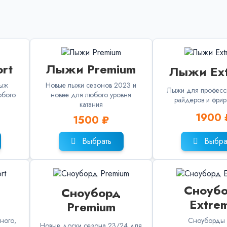
rt
Лыжи Premium
Лыжи Ex
лыж
Новые лыжи сезонов 2023 и
Лыжи для професс
юбого
новее для любого уровня
райдеров и фри
катания
1900 
1500 ₽
Выбрать
Выбра
Сноуб
Сноуборд
Extre
Premium
ного,
Сноуборды
Новые доски сезона 23/24 для