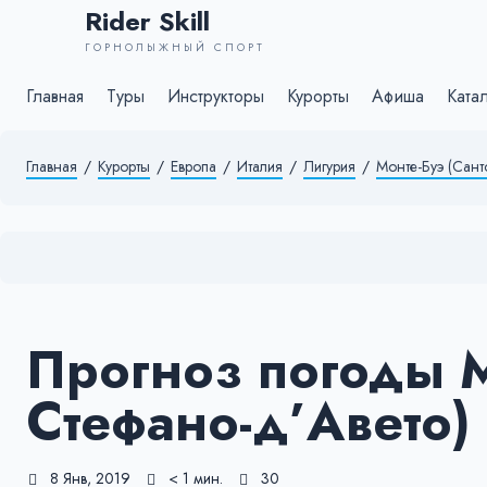
Rider Skill
ГОРНОЛЫЖНЫЙ СПОРТ
Главная
Туры
Инструкторы
Курорты
Афиша
Ката
Главная
/
Курорты
/
Европа
/
Италия
/
Лигурия
/
Монте-Буэ (Сант
Прогноз погоды М
Стефано-д’Авето)
8 Янв, 2019
< 1 мин.
30