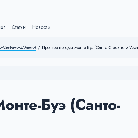
лог
Статьи
Новости
о-Стефано-д’Авето)
/
Прогноз погоды Монте-Буэ (Санто-Стефано-д’Авет
онте-Буэ (Санто-