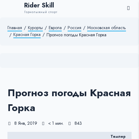
Rider Skill
Горнолыжный спорт
Главная
/
Курорты
/
Европа
/
Россия
/
Московская область
Красная Горка
/
/
Прогноз погоды Красная Горка
Прогноз погоды Красная
Горка
8 Янв, 2019
< 1 мин.
843
Темпер