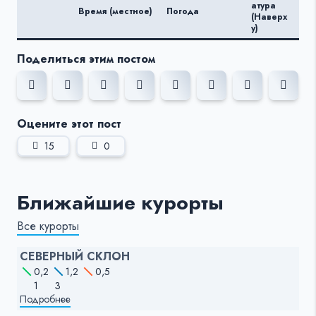
Те
атура
Время (местное)
Погода
ату
(Наверх
(Вн
у)
Поделиться этим постом
Оцените этот пост
15
0
Ближайшие курорты
Все курорты
СЕВЕРНЫЙ СКЛОН
0,2
1,2
0,5
1
3
Подробнее