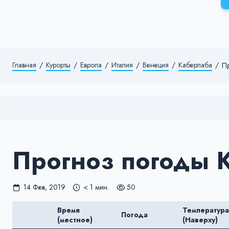
Главная
/
Курорты
/
Европа
/
Италия
/
Венеция
/
Каберлаба
/
П
Прогноз погоды 
14 Фев, 2019
< 1 мин.
50
Время
Температура
Погода
(местное)
(Наверху)