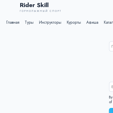
Rider Skill
ГОРНОЛЫЖНЫЙ СПОРТ
Главная
Туры
Инструкторы
Курорты
Афиша
Ката
Ре
по
дл
%s
By
of