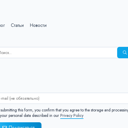
лог
Статьи
Новости
зультаты
иска
я:
:
 submitting this form, you confirm that you agree to the storage and processin
 your personal data described in our
Privacy Policy
Подписаться