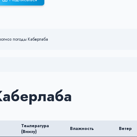
рогноз погоды Каберлаба
Каберлаба
Температура
Влажность
Ветер
(Внизу)