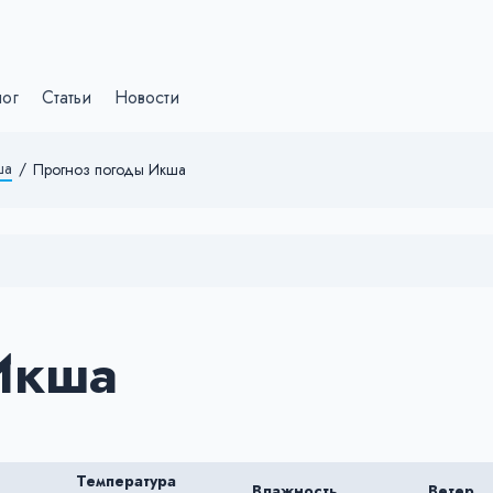
лог
Статьи
Новости
ша
/
Прогноз погоды Икша
Икша
Температура
Влажность
Ветер