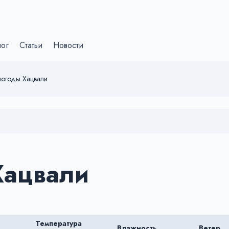
лог
Статьи
Новости
погоды Хацвали
Хацвали
Температура
Влажность
Ветер