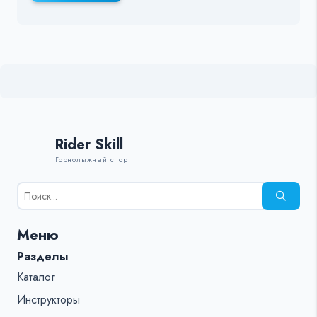
Rider Skill
Горнолыжный спорт
Результаты
поиска
для:
Меню
%s:
Разделы
Каталог
Инструкторы