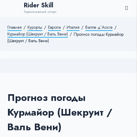
Rider Skill
Горнолыжный спорт
Главная
/
Курорты
/
Европа
/
Италия
/
Валле д'Аоста
/
Курмайор (Шекруит / Валь Вени)
/
Прогноз погоды Курмайор
(Шекруит / Валь Вени)
Прогноз погоды
Курмайор (Шекруит /
Валь Вени)