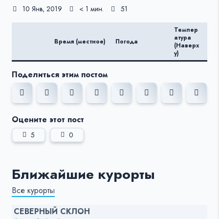
10 Янв, 2019
< 1 мин.
51
Темпер
Те
атура
Время (местное)
Погода
ату
(Наверх
(Вн
у)
Поделиться этим постом
Оцените этот пост
5
0
Ближайшие курорты
Все курорты
СЕВЕРНЫЙ СКЛОН