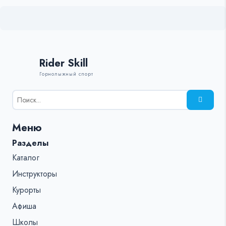
Rider Skill
Горнолыжный спорт
Результаты
поиска
для:
Меню
%s:
Разделы
Каталог
Инструкторы
Курорты
Афиша
Школы