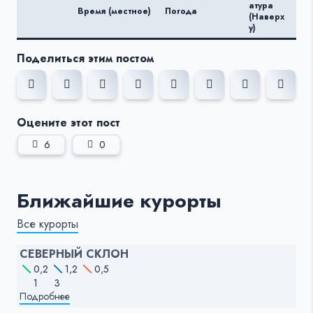
Те
атура
Время (местное)
Погода
ату
(Наверх
(Вн
у)
Поделиться этим постом
Оцените этот пост
6
0
Ближайшие курорты
Все курорты
СЕВЕРНЫЙ СКЛОН
0,2
1,2
0,5
1
3
Подробнее