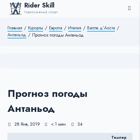
Rider Skill
Горнолыжный спорт
Главная
/
Курорты
/
Европа
/
Италия
/
Валле д'Аоста
/
Антаньод
/
Прогноз погоды Антаньод
Прогноз погоды
Антаньод
28 Янв, 2019
< 1 мин.
34
Темпер