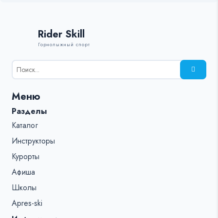
Rider Skill
Горнолыжный спорт
Результаты
поиска
для:
Меню
%s:
Разделы
Каталог
Инструкторы
Курорты
Афиша
Школы
Apres-ski