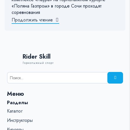
«Поляна Газпром» в городе Сочи проходят
соревнования
Продолжить чтение
Rider Skill
Горнолыжный спорт
Результаты
поиска
для:
Меню
%s:
Разделы
Каталог
Инструкторы
Курорты