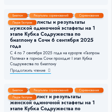
6 Сен, 2025
< 1 мин.
71
7
Биатлон
Результаты соревнований
Соревнования
Стартовые листы и результаты
Лаура Газпром
мужской одиночной эстафеты на 1
этапе Кубка Содружества по
биатлону в Сочи 6 сентября 2025
года
С 4 по 7 сентября 2025 года на курорте «Газпром
Поляна» в горном Сочи проходит I этап Кубка
Содружества по биатлону
Продолжить чтение
5 Сен, 2025
< 1 мин.
261
11
Биатлон
Результаты соревнований
Соревнования
Стартовый лист и результаты
Лаура Газпром
женской одиночной эстафеты на 1
этапе Кубка Содружества по