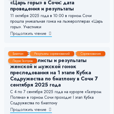
«Царь горы» в Сочи: дата
проведения и результаты
11 октября 2025 года в 10:00 в горном Сочи
прошла уникальная гонка на лыжероллерах «Царь
горы». Участники
Продолжить чтение
6 Сен, 2025
1-2 мин.
178
13
Биатлон
Результаты соревнований
Соревнования
Стартовые листы и результаты
Лаура Газпром
женской и мужской гонок
преследования на 1 этапе Кубка
Содружества по биатлону в Сочи 7
сентября 2025 года
С 4 по 7 сентября 2025 года на курорте «Газпром
Поляна» в горном Сочи проходит I этап Кубка
Содружества по биатлону
Продолжить чтение