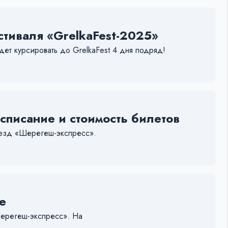
стиваля «GrelkaFest-2025»
ет курсировать до GrelkaFest 4 дня подряд!
писание и стоимость билетов
оезд «Шерегеш-экспресс».
е
Шерегеш-экспресс». На