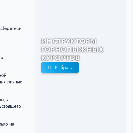
«Шерегеш-
ИНСТРУКТОРЫ
ГОРНОЛЫЖНЫХ
КУРОРТОВ
по
Выбрать
ной
ния личных
ры, а
едстоящего
лько на