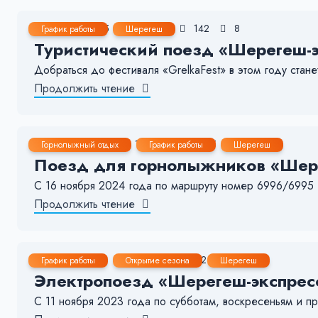
12 Мар, 2025
1-2 мин.
142
8
График работы
Шерегеш
Туристический поезд «Шерегеш-эк
Добраться до фестиваля «GrelkaFest» в этом году ста
Продолжить чтение
16 Ноя, 2024
1-2 мин.
1645
19
Горнолыжный отдых
График работы
Шерегеш
Поезд для горнолыжников «Шерег
С 16 ноября 2024 года по маршруту номер 6996/6995
Продолжить чтение
3 Ноя, 2023
1-2 мин.
422
9
График работы
Открытие сезона
Шерегеш
Электропоезд «Шерегеш-экспресс
С 11 ноября 2023 года по субботам, воскресеньям и 