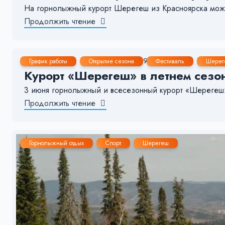
На горнолыжный курорт Шерегеш из Красноярска можно
Продолжить чтение
2 Июн, 2023
7-8 мин.
4194
10
График работы
Открытие сезона
Фестиваль
Шерег
Курорт «Шерегеш» в летнем сезон
3 июня горнолыжный и всесезонный курорт «Шерегеш» 
Продолжить чтение
Горнолыжный отдых
Спорт
Шерегеш