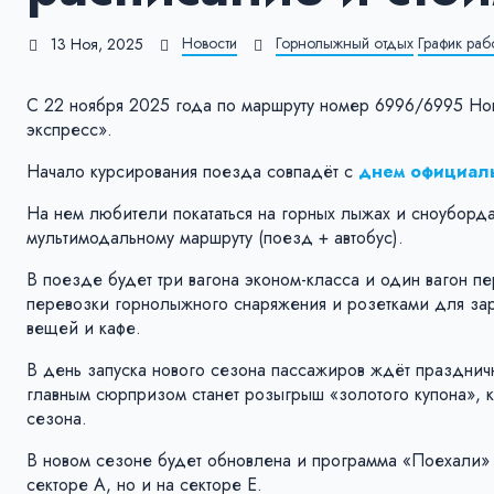
Новости
Горнолыжный отдых
График раб
13 Ноя, 2025
С 22 ноября 2025 года по маршруту номер 6996/6995 Но
экспресс».
Начало курсирования поезда совпадёт с
днем официаль
На нем любители покататься на горных лыжах и сноубордах
мультимодальному маршруту (поезд + автобус).
В поезде будет три вагона эконом-класса и один вагон 
перевозки горнолыжного снаряжения и розетками для зар
вещей и кафе.
В день запуска нового сезона пассажиров ждёт праздничн
главным сюрпризом станет розыгрыш «золотого купона», 
сезона.
В новом сезоне будет обновлена и программа «Поехали» 
секторе А, но и на секторе Е.