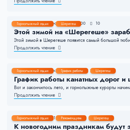
Продолжить чтение
6 Сен, 2023
< 1 мин.
500
10
Горнолыжный отдых
Шерегеш
Этой зимой на «Шерегеше» зараб
Этой зимой в Шерегеше появится самый большой тюбин
Продолжить чтение
3 Сен, 2023
< 1 мин.
1191
6
Горнолыжный отдых
График работы
Шерегеш
График работы канатных дорог и
Вот и закончилось лето, и горнолыжные курорты начин
Продолжить чтение
28 Авг, 2023
1-2 мин.
153
4
Горнолыжный отдых
Рекомендуем
Шерегеш
К новогодним праздникам будут