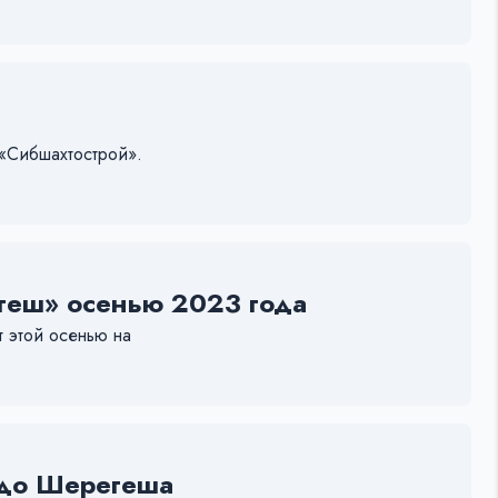
 «Сибшахтострой».
геш» осенью 2023 года
т этой осенью на
 до Шерегеша