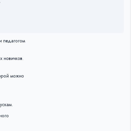
.
и педагогом
х новичков.
торой можно
ускам.
ного