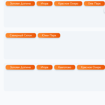
Золотая Долина
Игора
Красное Озеро
Охта Парк
Северный Склон
Юкки Парк
Золотая Долина
Игора
Кавголово
Красное Озеро