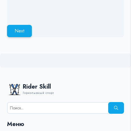
Next
Rider Skill
Горнолыжный спорт
Результаты
поиска
для:
Меню
%s: