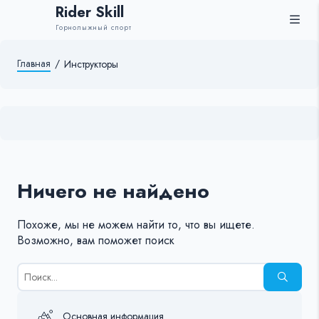
Rider Skill
Горнолыжный спорт
Главная
/
Инструкторы
Ничего не найдено
Похоже, мы не можем найти то, что вы ищете.
Возможно, вам поможет поиск
Результаты
поиска
для:
%s:
Основная информация