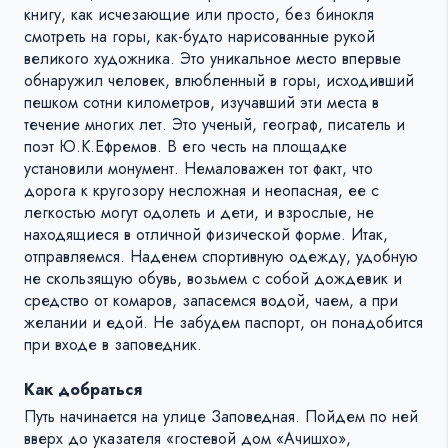
книгу, как исчезающие или просто, без бинокля
смотреть на горы, как-будто нарисованные рукой
великого художника. Это уникальное место впервые
обнаружил человек, влюбленный в горы, исходивший
пешком сотни километров, изучавший эти места в
течение многих лет. Это ученый, географ, писатель и
поэт Ю.К.Ефремов. В его честь на площадке
установили монумент. Немаловажен тот факт, что
дорога к кругозору несложная и неопасная, ее с
легкостью могут одолеть и дети, и взрослые, не
находящиеся в отличной физической форме. Итак,
отправляемся. Наденем спортивную одежду, удобную
не скользящую обувь, возьмем с собой дождевик и
средство от комаров, запасемся водой, чаем, а при
желании и едой. Не забудем паспорт, он понадобится
при входе в заповедник.
Как добраться
Путь начинается на улице Заповедная. Пойдем по ней
вверх до указателя «гостевой дом «Ачишхо»,