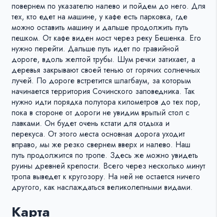
повернем по указателю налево и пойдем до него. Для
тех, кто едет на машине, у кафе есть парковка, где
можно оставить машину и дальше продолжить путь
пешком. От кафе виден мост через реку Бешенка. Его
нужно перейти. Дальше путь идет по гравийной
дороге, вдоль желтой трубы. Шум речки затихает, а
деревья закрывают своей тенью от горячих солнечных
лучей. По дороге встретится шлагбаум, за которым
начинается территория Сочинского заповедника. Так
нужно идти порядка полутора километров до тех пор,
пока в стороне от дороги не увидим врытый стол с
лавками. Он будет очень кстати для отдыха и
перекуса. От этого места основная дорога уходит
вправо, мы же резко свернем вверх и налево. Наш
путь продолжится по тропе. Здесь же можно увидеть
руины древней крепости. Всего через несколько минут
тропа выведет к кругозору. На ней не остается ничего
другого, как наслаждаться великолепными видами.
Карта