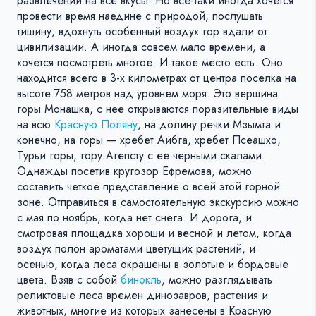
развлечений на все вкусы. Но все-таки иногда хочется
провести время наедине с природой, послушать
тишину, вдохнуть особенный воздух гор вдали от
цивилизации. А иногда совсем мало времени, а
хочется посмотреть многое. И такое место есть. Оно
находится всего в 3-х километрах от центра поселка на
высоте 758 метров над уровнем моря. Это вершина
горы Монашка, с нее открываются поразительные виды
на всю
Красную Поляну
, на долину речки Мзымта и
конечно, на горы — хребет Аибга, хребет Псеашхо,
Турьи горы, гору Агепсту с ее черными скалами.
Однажды посетив кругозор Ефремова, можно
составить четкое представление о всей этой горной
зоне. Отправиться в самостоятельную экскурсию можно
с мая по ноябрь, когда нет снега. И дорога, и
смотровая площадка хороши и весной и летом, когда
воздух полон ароматами цветущих растений, и
осенью, когда леса окрашены в золотые и бордовые
цвета. Взяв с собой
бинокль
, можно разглядывать
реликтовые леса времен динозавров, растения и
животных, многие из которых занесены в Красную