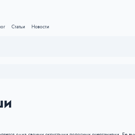
лог
Статьи
Новости
ши
ляется одна своими округлыми пологими очертаниями. Ее вы