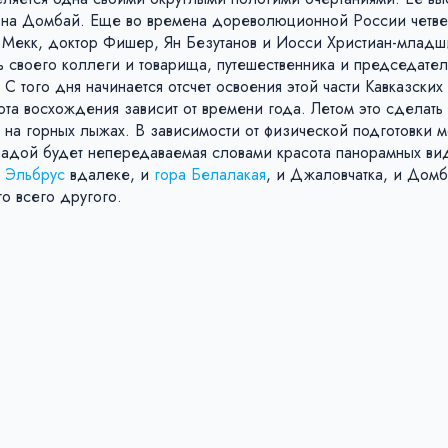
района Домбай. Еще во времена дореволюционной России четв
н Мекк, доктор Фишер, Ян Безутанов и Иосси Христиан-млад
ть своего коллеги и товарища, путешественника и председател
 того дня начинается отсчет освоения этой части Кавказских 
та восхождения зависит от времени года. Летом это сделать
 на горных лыжах. В зависимости от физической подготовки 
радой будет непередаваемая словами красота панорамных ви
и
Эльбрус
вдалеке, и
гора Белалакая
, и Джаловчатка, и Домб
о всего другого.