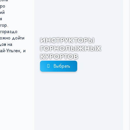
еро
ший
я
гор.
 гораздо
можно дойти
ИНСТРУКТОРЫ
дов на
ГОРНОЛЫЖНЫХ
ай-Ульген, и
КУРОРТОВ
Выбрать