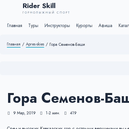
Rider Skill
ГОРНОЛЫЖНЫЙ СПОРТ
Главная
Туры
Инструкторы
Курорты
Афиша
Ката
Главная
/
Apres-skies
/
Гора Семенов-Баши
Гора Семенов-Ба
9 Мар, 2019
1-2 мин.
419
Среди высоких Кавказских гор с острыми вершинами выде