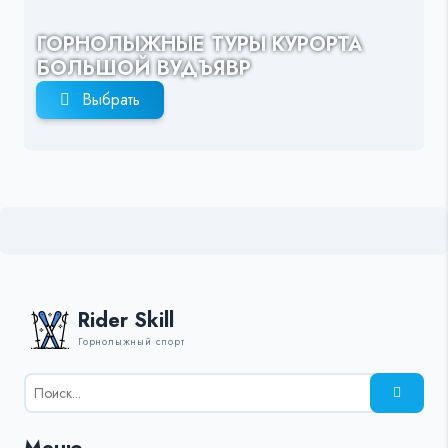
ГОРНОЛЫЖНЫЕ ТУРЫ КУРОРТА
БОЛЬШОЙ ВУДЪЯВР
Выбрать
Rider Skill
Горнолыжный спорт
Результаты
поиска
для: