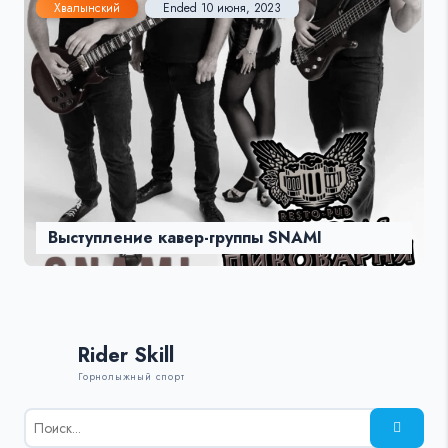
Хвалынский
Ended 10 июня, 2023
Выступление кавер-группы SNAMI
Rider Skill
Горнолыжный спорт
Результаты
поиска