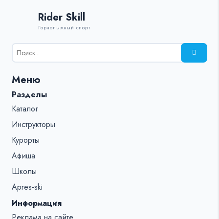
Rider Skill
Горнолыжный спорт
Результаты
поиска
для:
Меню
%s:
Разделы
Каталог
Инструкторы
Курорты
Афиша
Школы
Apres-ski
Информация
Реклама на сайте