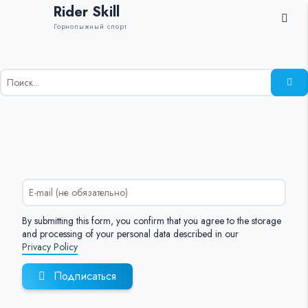
Rider Skill
Горнолыжный спорт
Результаты
поиска
для:
%s:
By submitting this form, you confirm that you agree to the storage
and processing of your personal data described in our
Privacy Policy
Подписаться