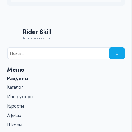
Rider Skill
Горнолыжный спорт
Результаты
поиска
для:
Меню
%s:
Разделы
Каталог
Инструкторы
Курорты
Афиша
Школы