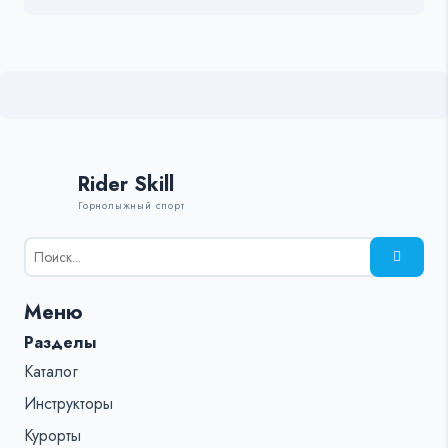
Rider Skill
Горнолыжный спорт
Результаты
поиска
для:
Меню
%s:
Разделы
Каталог
Инструкторы
Курорты