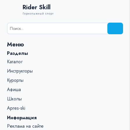
Rider Skill
Горнолыжный спорт
Результаты
поиска
для:
Меню
%s:
Разделы
Каталог
Инструкторы
Курорты
Афиша
Школы
Apres-ski
Информация
Реклама на сайте