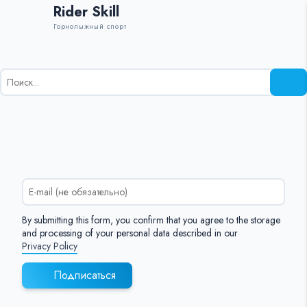
Rider Skill
Горнолыжный спорт
Результаты
поиска
для:
%s:
By submitting this form, you confirm that you agree to the storage
and processing of your personal data described in our
Privacy Policy
Подписаться