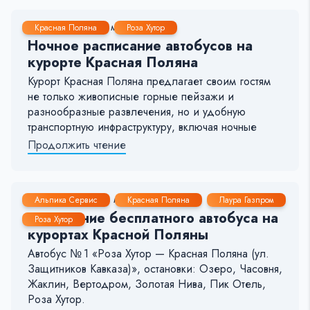
27 Дек, 2024
1-2 мин.
684
12
Красная Поляна
Роза Хутор
Ночное расписание автобусов на
курорте Красная Поляна
Курорт Красная Поляна предлагает своим гостям
не только живописные горные пейзажи и
разнообразные развлечения, но и удобную
транспортную инфраструктуру, включая ночные
Продолжить чтение
25 Дек, 2024
5-6 мин.
2612
21
Альпика Сервис
Красная Поляна
Лаура Газпром
Расписание бесплатного автобуса на
Роза Хутор
курортах Красной Поляны
Автобус № 1 «Роза Хутор — Красная Поляна (ул.
Защитников Кавказа)», остановки: Озеро, Часовня,
Жаклин, Вертодром, Золотая Нива, Пик Отель,
Роза Хутор.