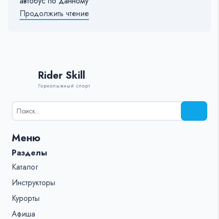
автобус по данному
Продолжить чтение
Rider Skill
Горнолыжный спорт
Результаты
поиска
для:
Меню
%s:
Разделы
Каталог
Инструкторы
Курорты
Афиша