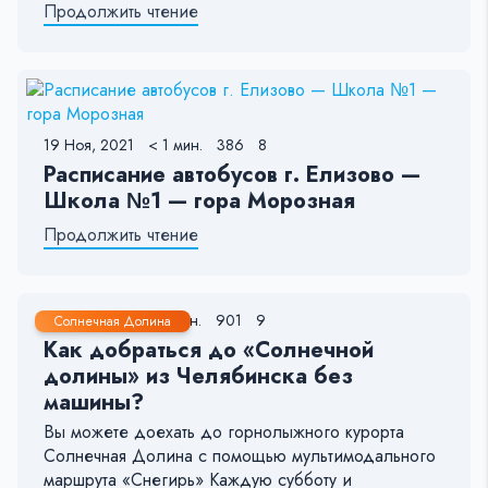
Продолжить чтение
19 Ноя, 2021
< 1 мин.
386
8
Расписание автобусов г. Елизово —
Школа №1 — гора Морозная
Продолжить чтение
20 Янв, 2021
< 1 мин.
901
9
Солнечная Долина
Как добраться до «Солнечной
долины» из Челябинска без
машины?
Вы можете доехать до горнолыжного курорта
Солнечная Долина с помощью мультимодального
маршрута «Снегирь» Каждую субботу и