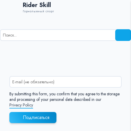
Rider Skill
Горнолыжный спорт
Результаты
поиска
для:
%s:
By submitting this form, you confirm that you agree to the storage
and processing of your personal data described in our
Privacy Policy
Подписаться