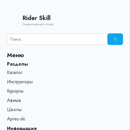
Rider Skill
Горнолыжный спорт
Результаты
поиска
для:
Меню
%s:
Разделы
Каталог
Инструкторы
Курорты
Афиша
Школы
Apres-ski
Информация