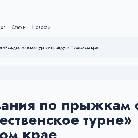
лог
Статьи
Новости
а «Рождественское турне» пройдут в Пермском крае
вания по прыжкам 
ественское турне»
ом крае