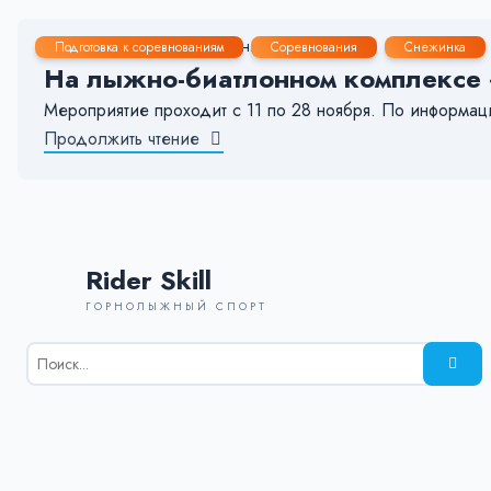
25 Ноя, 2021
< 1 мин.
81
8
Подготовка к соревнованиям
Соревнования
Снежинка
На лыжно-биатлонном комплексе 
Мероприятие проходит с 11 по 28 ноября. По информа
Продолжить чтение
Rider Skill
ГОРНОЛЫЖНЫЙ СПОРТ
Результаты
поиска
для:
%s: