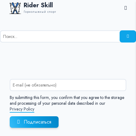
Rider Skill
Горнолыжный спорт
Результаты
поиска
для:
%s:
By submitting this form, you confirm that you agree to the storage
and processing of your personal data described in our
Privacy Policy
Подписаться