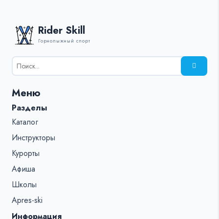
Rider Skill
Горнолыжный спорт
Результаты
поиска
для:
Меню
%s:
Разделы
Каталог
Инструкторы
Курорты
Афиша
Школы
Apres-ski
Информация