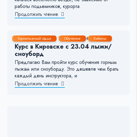
работы подьемников, курорта.
Продолжить чтение
16 Мар, 2020
1-2 мин.
145
16
Горнолыжный отдых
Обучение
Хибины
Курс в Кировске с 23.04 лыжи/
сноуборд
Предлагаю Вам пройти курс обучения горным
лыжам или сноуборду. Это дешевле чем брать
каждый день инструктора, и
Продолжить чтение