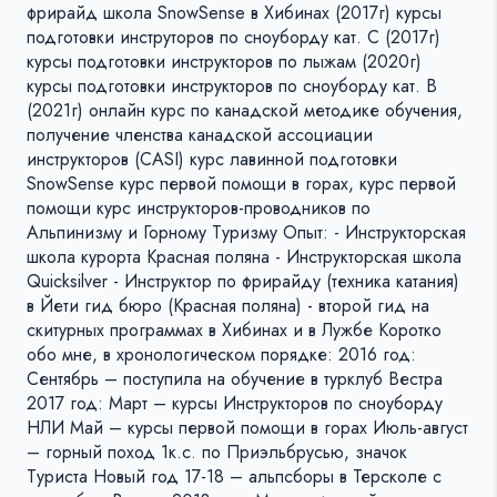
фрирайд школа SnowSense в Хибинах (2017г) курсы
подготовки инструторов по сноуборду кат. С (2017г)
курсы подготовки инструкторов по лыжам (2020г)
курсы подготовки инструкторов по сноуборду кат. В
(2021г) онлайн курс по канадской методике обучения,
получение членства канадской ассоциации
инструкторов (CASI) курс лавинной подготовки
SnowSense курс первой помощи в горах, курс первой
помощи курс инструкторов-проводников по
Альпинизму и Горному Туризму Опыт: - Инструкторская
школа курорта Красная поляна - Инструкторская школа
Quicksilver - Инструктор по фрирайду (техника катания)
в Йети гид бюро (Красная поляна) - второй гид на
скитурных программах в Хибинах и в Лужбе Коротко
обо мне, в хронологическом порядке: 2016 год:
Сентябрь – поступила на обучение в турклуб Вестра
2017 год: Март – курсы Инструкторов по сноуборду
НЛИ Май – курсы первой помощи в горах Июль-август
– горный поход 1к.с. по Приэльбрусью, значок
Туриста Новый год 17-18 – альпсборы в Терсколе с