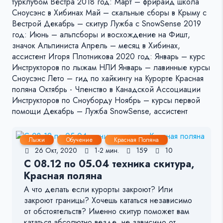
турклубом Вестра 2018 год: Март – фрирайд школа
Сноусэнс в Хибинах Май – скальные сборы в Крыму с
Вестрой Декабрь – скитур Лужба с SnowSense 2019
год: Июнь – альпсборы и восхождение на Фишт,
значок Альпиниста Апрель – месяц в Хибинах,
ассистент Игоря Плотникова 2020 год: Январь – курс
Инструкторов по лыжам НЛИ Январь – лавинные курсы
Сноусэнс Лето – гид по хайкингу на Курорте Красная
поляна Октябрь - Членство в Канадской Ассоциации
Инструкторов по Сноуборду Ноябрь – курсы первой
помощи Декабрь – Лужба SnowSense, ассистент
Лыжи
Обучение
Красная Поляна
26 Окт, 2020
1-2 мин.
159
10
С 08.12 по 05.04 техника скитура,
Красная поляна
А что делать если курорты закроют? Или
закроют границы? Хочешь кататься независимо
от обстоятельств? Именно скитур поможет вам
кататься абсолютно везде, не зависимо от