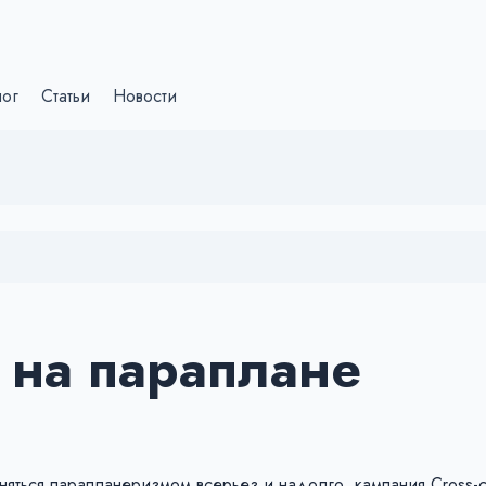
лог
Статьи
Новости
 на параплане
няться парапланеризмом всерьез и надолго, кампания Cross-c