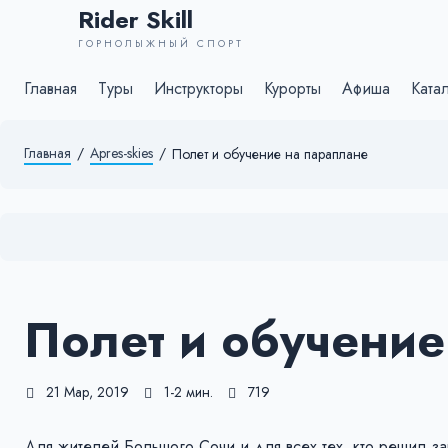
Rider Skill
ГОРНОЛЫЖНЫЙ СПОРТ
Главная
Туры
Инструкторы
Курорты
Афиша
Ката
Главная
/
Apres-skies
/
Полет и обучение на параплане
Полет и обучение
21 Мар, 2019
1-2 мин.
719
Для жителей Большого Сочи и для всех тех, кто решил за