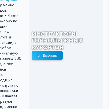
му можно
дов,
е XIX века.
 удобно по
ющий
т над
ИНСТРУКТОРЫ
луга и
ГОРНОЛЫЖНЫХ
танции, а
КУРОРТОВ
 любом
уникальную
Выбрать
го длина 900
, а лес
ится
не
люди из
 спуска по
е площадки.
 означает
бразуют
е, именно