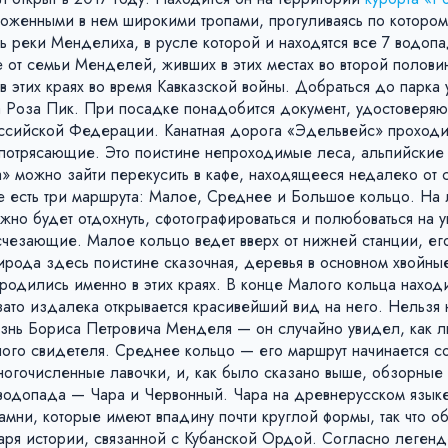
оложенными в нем широкими тропами, прогуливаясь по которо
ть реки Менделиха, в русле которой и находятся все 7 водопа
 от семьи Менделей, живших в этих местах во второй половин
 этих краях во время Кавказской войны. Добраться до парка
а Роза Пик. При посадке понадобится документ, удостоверя
Российской Федерации. Канатная дорога «Эдельвейс» проходи
потрясающие. Это поистине непроходимые леса, альпийские 
 можно зайти перекусить в кафе, находящееся недалеко от с
рке есть три маршрута: Малое, Среднее и Большое кольцо. На
жно будет отдохнуть, сфотографироваться и полюбоваться на 
исчезающие. Малое кольцо ведет вверх от нижней станции, е
рода здесь поистине сказочная, деревья в основном хвойные
и родились именно в этих краях. В конце Малого кольца наход
ато издалека открывается красивейший вид на него. Нельзя 
жизнь Бориса Петровича Менделя — он случайно увидел, как 
ого свидетеля. Среднее кольцо — его маршрут начинается со
многочисленные лавочки, и, как было сказано выше, обзорны
водопада — Чара и Червонный. Чара на древнерусском языке
камни, которые имеют впадину почти круглой формы, так что о
ря истории, связанной с Кубанской Ордой. Согласно легенд