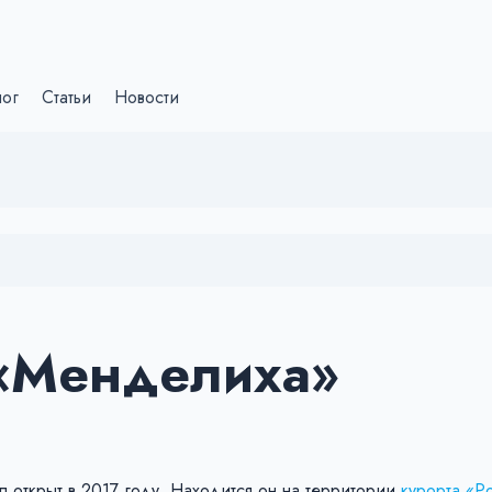
лог
Статьи
Новости
«Менделиха»
 открыт в 2017 году. Находится он на территории
курорта «Р