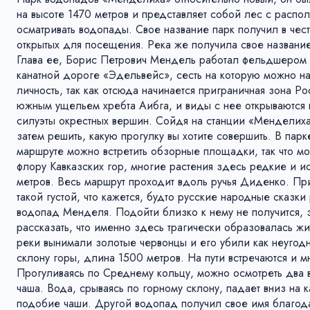
на высоте 1470 метров и представляет собой лес с расп
осматривать водопады. Свое название парк получил в чес
открытых для посещения. Река же получила свое название
Глава ее, Борис Петрович Мендель работал фельдшером в
канатной дороге «Эдельвейс», сесть на которую можно н
личность, так как отсюда начинается приграничная зона 
южным ущельем хребта Аибга, и виды с нее открываются 
силуэты окрестных вершин. Сойдя на станции «Менделиха»
затем решить, какую прогулку вы хотите совершить. В па
маршруте можно встретить обзорные площадки, так что мо
флору Кавказских гор, многие растения здесь редкие и 
метров. Весь маршрут проходит вдоль ручья Диденко. При
такой густой, что кажется, будто русские народные сказк
водопад Менделя. Подойти близко к нему не получится, з
рассказать, что именно здесь трагически образовалась 
реки вынимали золотые червонцы и его убили как неугодн
склону горы, длина 1500 метров. На пути встречаются и 
Прогуливаясь по Среднему кольцу, можно осмотреть два 
чаша. Вода, срываясь по горному склону, падает вниз на 
подобие чаши. Другой водопад получил свое имя благода