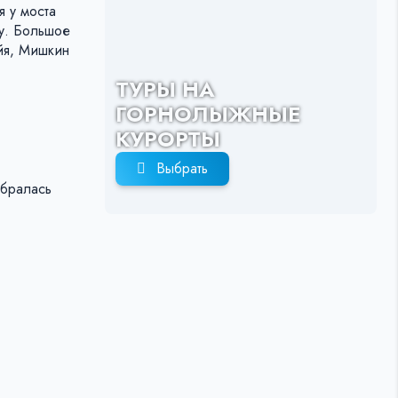
я у моста
у. Большое
йя, Мишкин
ТУРЫ НА
ГОРНОЛЫЖНЫЕ
КУРОРТЫ
Выбрать
обралась